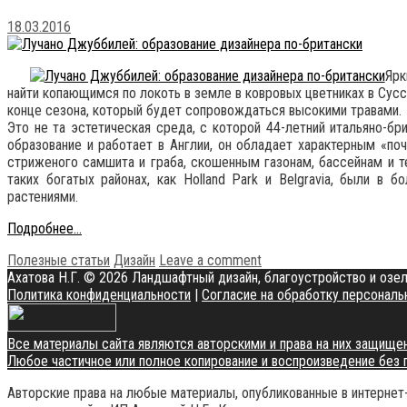
18.03.2016
Ярк
найти копающимся по локоть в земле в ковровых цветниках в Сусс
конце сезона, который будет сопровождаться высокими травами.
Это не та эстетическая среда, с которой 44-летний итальяно-бр
образование и работает в Англии, он обладает характерным «п
стриженого самшита и граба, скошенным газонам, бассейнам и те
таких богатых районах, как Holland Park и Belgravia, были 
растениями.
Лучано
Подробнее…
Джуббилей:
Categories
Tags
Полезные статьи
Дизайн
Leave a comment
образование
Ахатова Н.Г.
© 2026 Ландшафтный дизайн, благоустройство и озел
дизайнера
Политика конфиденциальности
|
Согласие на обработку персональ
по-
британски
Все материалы сайта являются авторскими и права на них защище
Любое частичное или полное копирование и воспроизведение без
Авторские права на любые материалы, опубликованные в интернет-р