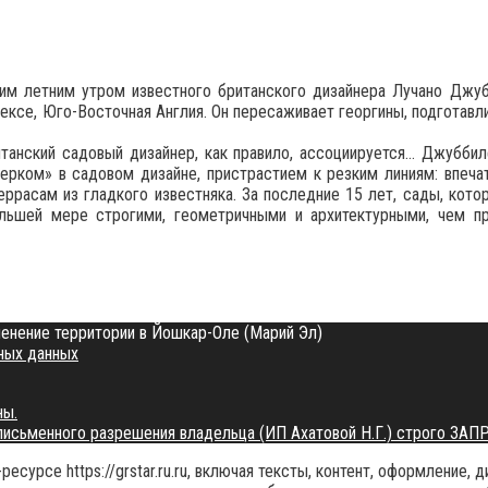
им летним утром известного британского дизайнера Лучано Джубб
ексе, Юго-Восточная Англия. Он пересаживает георгины, подготавли
итанский садовый дизайнер, как правило, ассоциируется… Джуббил
очерком» в садовом дизайне, пристрастием к резким линиям: впе
ррасам из гладкого известняка. За последние 15 лет, сады, кото
в большей мере строгими, геометричными и архитектурными, чем
енение территории в Йошкар-Оле (Марий Эл)
ных данных
ны.
 письменного разрешения владельца (ИП Ахатовой Н.Г.) строго ЗА
есурсе https://grstar.ru.ru, включая тексты, контент, оформление