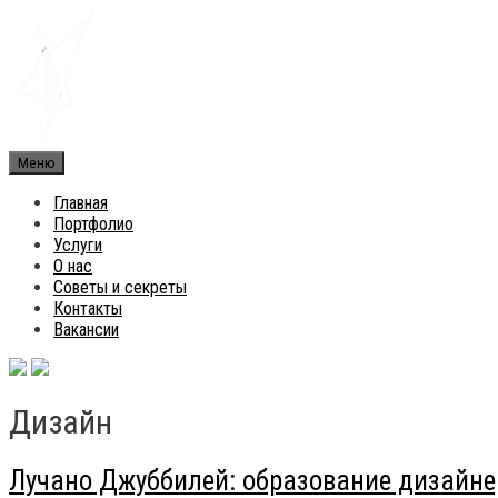
Skip
to
content
Меню
Главная
Портфолио
Услуги
О нас
Советы и секреты
Контакты
Вакансии
Дизайн
Лучано Джуббилей: образование дизайне