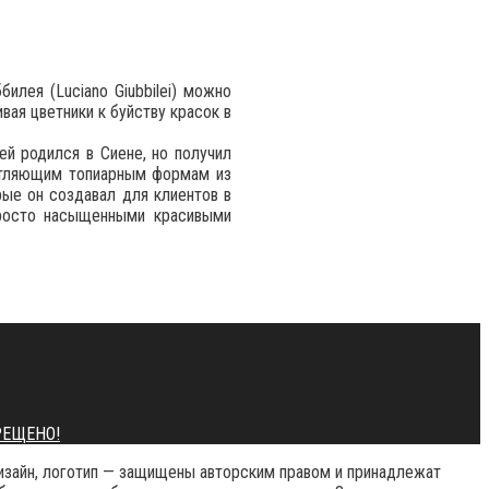
илея (Luciano Giubbilei) можно
вая цветники к буйству красок в
ей родился в Сиене, но получил
чатляющим топиарным формам из
рые он создавал для клиентов в
 просто насыщенными красивыми
ПРЕЩЕНО!
, дизайн, логотип — защищены авторским правом и принадлежат