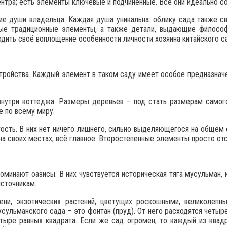
ентра; есть элементы ключевые и подчиненные. Все они идеально 
ие души владельца. Каждая душа уникальна: облику сада также с
ные традиционные элементы, а также детали, выдающие философ
одить своё воплощение особенности личности хозяина китайского с
ройства. Каждый элемент в таком саду имеет особое предназначе
внутри коттеджа. Размеры деревьев – под стать размерам самог
 по всему миру.
ость. В них нет ничего лишнего, сильно выделяющегося на общем 
 на своих местах, всё главное. Второстепенные элементы просто от
минают оазисы. В них чувствуется историческая тяга мусульман, 
сточникам.
ни, экзотических растений, цветущих роскошными, великолепны
сульманского сада – это фонтан (пруд). От него расходятся четыр
етыре равных квадрата. Если же сад огромен, то каждый из квад