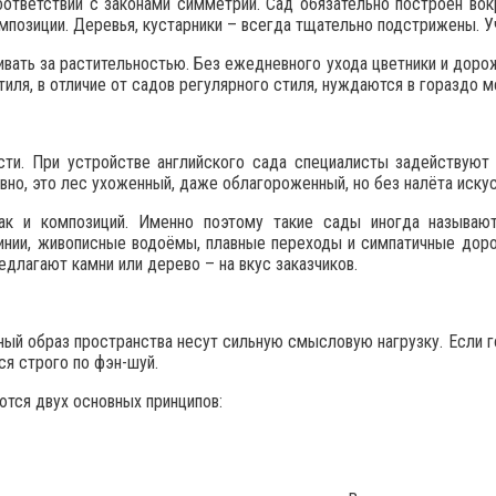
ответствии с законами симметрии. Сад обязательно построен вок
позиции. Деревья, кустарники – всегда тщательно подстрижены. У
вать за растительностью. Без ежедневного ухода цветники и дорож
иля, в отличие от садов регулярного стиля, нуждаются в гораздо 
сти. При устройстве английского сада специалисты задействуют
вно, это лес ухоженный, даже облагороженный, но без налёта иску
так и композиций. Именно поэтому такие сады иногда называю
 линии, живописные водоёмы, плавные переходы и симпатичные до
лагают камни или дерево – на вкус заказчиков.
ный образ пространства несут сильную смысловую нагрузку. Если г
ся строго по фэн-шуй.
тся двух основных принципов: