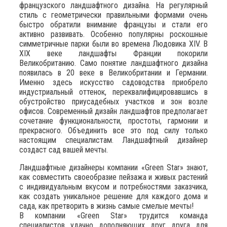
французского ландшафтного дизайна. На регулярный
стиль с геометрически правильными формами очень
быстро обратили внимание французы и стали его
активно развивать. Особенно популярны роскошные
симметричные парки были во времена Людовика XIV. В
XIX веке ландшафты Франции покорили
Великобританию. Само понятие ландшафтного дизайна
появилась в 20 веке в Великобритании и Германии.
Именно здесь искусство садоводства приобрело
индустриальный оттенок, переквалифицировавшись в
обустройство приусадебных участков и зон возле
офисов. Современный дизайн ландшафтов предполагает
сочетание функциональности, простоты, гармонии и
прекрасного. Объединить все это под силу только
настоящим специалистам. Ландшафтный дизайнер
создаст сад вашей мечты.
Ландшафтные дизайнеры компании «Green Star» знают,
как совместить своеобразие пейзажа и живых растений
с индивидуальным вкусом и потребностями заказчика,
как создать уникальное решение для каждого дома и
сада, как претворить в жизнь самые смелые мечты!
В компании «Green Star» трудится команда
специалистов удачно дополняющих друг друга для