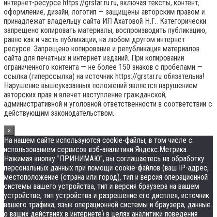
интернет-ресурсе https://grstar.ru.ru, включая тексты, контент,
оформление, дизайн, логотип — защищены авторским правом и
принадлежат владельцу сайта ИП Ахатовой Н.Г.. Категорически
запрещено копировать материалы, воспроизводить публикацию,
равно как и часть публикации, на любом другом интернет
ресурсе. Запрещено копирование и републикация материалов
сайта для печатных и интернет изданий. При копировании
ограниченного контента — не более 150 знаков с пробелами —
ссылка (гиперссылка) на источник https://grstar.ru обязательна!
Нарушение вышеуказанных положений является нарушением
авторских прав и влечет наступление гражданской,
административной и уголовной ответственности в соответствии с
действующим законодательством.
×
На нашем сайте используются cookie-файлы, в том числе с
использованием сервисов вэб-аналитики Яндекс.Метрика.
Нажимая кнопку "ПРИНИМАЮ", вы соглашаетесь на обработку
персональных данных при помощи cookie-файлов (ваш IP-адрес,
местоположение (страна или город), тип и версия операционной
системы вашего устройства, тип и версия браузера на вашем
устройстве, тип устройства и разрешение его дисплея, источник
вашего трафика, язык операционной системы и браузера, данные
о ваших действиях в интернете) в целях аналитики поведения